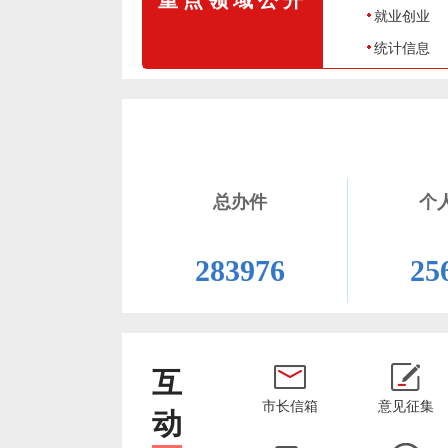
就业创业
统计信息
总办件
个
283976
25
互
市长信箱
意见征集
动