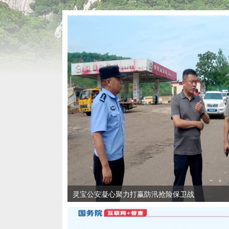
灵宝公安凝心聚力打赢防汛抢险保卫战
宋速快调研全市水利工作
“灵宝苹果”地理标志司法行政协同保护工作座谈会
省自然资源厅、应急管理厅到灵宝调研防汛防灾
川口镇：文艺汇演情暖桑榆 文化赋能振兴乡村