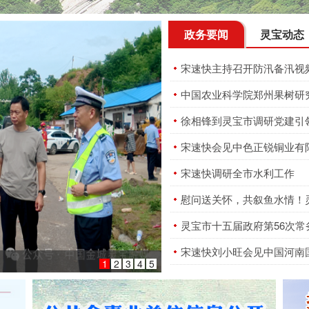
政务要闻
灵宝动态
宋速快主持召开防汛备汛视
徐相锋到灵宝市调研党建引
宋速快调研全市水利工作
慰问送关怀，共叙鱼水情！灵
灵宝市十五届政府第56次常
宋速快刘小旺会见中国河南
召开
工作
1
2
3
4
5