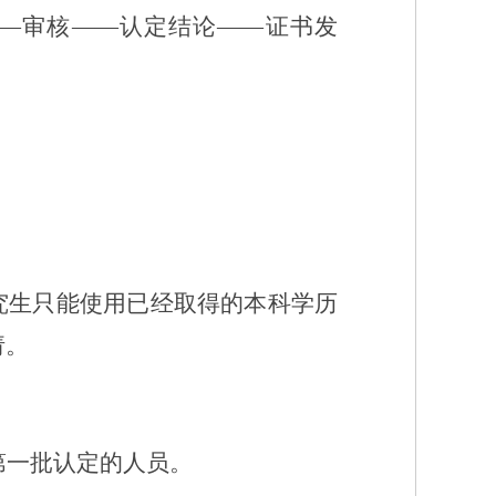
——审核——认定结论——证书发
究生只能使用已经取得的本科学历
请。
第一批认定的人员。