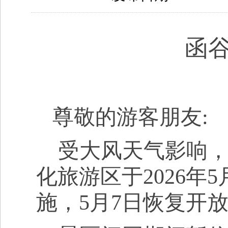
函
尊敬的游客朋友
:
受大风天气影响
化旅游区于
2026
年
5
施，
5
月
7
日恢复开