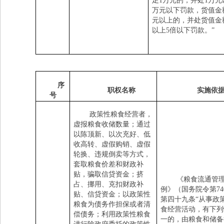
足
1
万元的，并处
1
万元
万元以下罚款，货值金
元以上的，并处货值金
以上
5
倍以下罚款。
”
序
职权名称
实施依
号
政策性粮食经营者，
虚报粮食收储数量；通过
以陈顶新、以次充好、低
收高转、虚假购销、虚假
轮换、违规倒卖等方式，
套取粮食价差和财政补
贴，骗取信贷资金；挤
《粮食流通管
占、挪用、克扣财政补
例》（国务院令第
74
贴、信贷资金；以政策性
第四十九条
“从事政
粮食为债务作担保或者清
食经营活动，有下列
偿债务；利用政策性粮食
一的，由粮食和储备