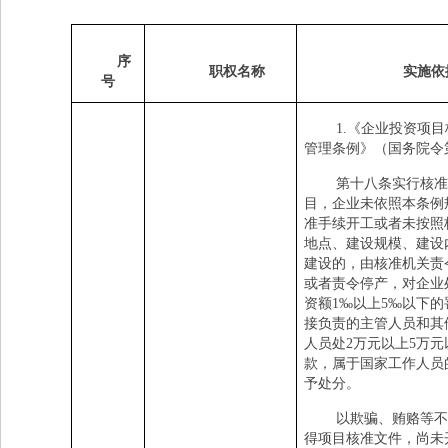
序
职权名称
实施依
号
1.
《企业投资项目
管理条例》（国务院令
第十八条实行核准
目，企业未依照本条例
准手续开工或者未按照
地点、建设规模、建设
建设的，由核准机关责
或者责令停产，对企业
资额
1
‰以上
5
‰以下的
接负责的主管人员和其
人员处
2
万元以上
5
万元
款，属于国家工作人员
予处分。
以欺骗、贿赂等不
得项目核准文件，尚未