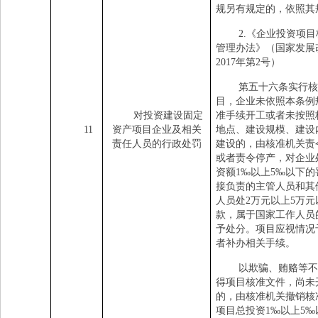
规另有规定的，依照其
2.
《企业投资项目
管理办法》（国家发展
2017
年第
2
号）
第五十六条实行核
目，企业未依照本条例
对投资建设固定
准手续开工或者未按照
11
资产项目企业及相关
地点、建设规模、建设
责任人员的行政处罚
建设的，由核准机关责
或者责令停产，对企业
资额
1
‰以上
5
‰以下的
接负责的主管人员和其
人员处
2
万元以上
5
万元
款，属于国家工作人员
予处分。项目应视情况
者补办相关手续。
以欺骗、贿赂等不
得项目核准文件，尚未
的，由核准机关撤销核
项目总投资
1
‰以上
5
‰