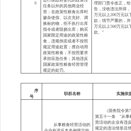
进行除政府委托的政策性
6
理部门责令改正，给
任务以外的其他商业经
告，没收违法所得，
营；在政策性粮食出库时
万元以上
200
万元以
掺杂使假、以次充好、调
款；情节严重的，并
换标的物，拒不执行出库
万元以上
500
万元以
指令或者阻挠出库；购买
款。
”
国家限定用途的政策性粮
食，违规倒卖或者不按照
规定用途处置；擅自动用
政策性粮食；不按照要求
承担应急任务；其他违反
国家政策性粮食经营管理
规定的处罚。
序
职权名称
实施依
号
（国务院令第
7
第五十一条
“从事
营活动的企业有违
从事粮食经营活动的
规定的违法情形且
企业有违反本条例规定的