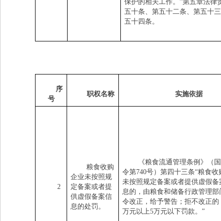
保
护的相关工作。
”
第五章法律
五十条、第五十二条、第五十三
五十四条。
序
职权名称
实施依据
号
《粮食流通管理条例》（国
粮食收购
令第
740
号）第四十三条
“粮食收
企业未按照规
未按照规定备案或者提供虚假备
2
定备案或者提
息的，由粮食和储备行政管理部
供虚假备案信
令改正，给予警告；拒不改正的
息的处罚。
万元以上
5
万元以下罚款。
”