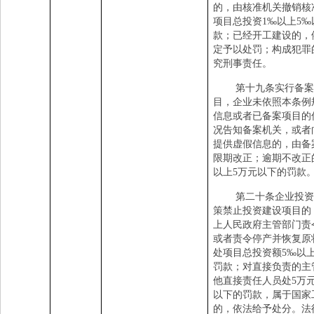
的，由核准机关撤销核
项目总投资
1
‰以上
5
‰
款；已经开工建设的，
定予以处罚；构成犯罪
究刑事责任。
第十九条实行备案
目，企业未依照本条例
信息或者已备案项目的
况告知备案机关，或者
提供虚假信息的，由备
限期改正；逾期不改正
以上
5
万元以下的罚款
第二十条企业投资
策禁止投资建设项目的
上人民政府主管部门责
或者责令停产并恢复原
处项目总投资额
5
‰以
罚款；对直接负责的主
他直接责任人员处
5
万
以下的罚款，属于国家
的，依法给予处分。法