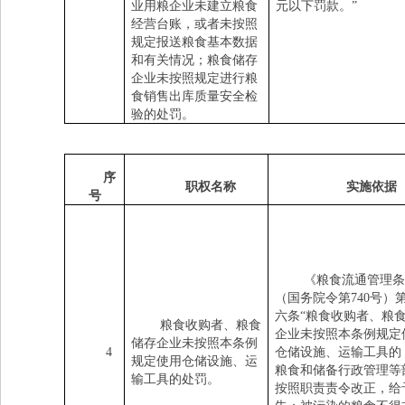
业用粮企业未建立粮食
元以下罚款。
”
经营台账，或者未按照
规定报送粮食基本数据
和有关情况；粮食储存
企业未按照规定进行粮
食销售出库质量安全检
验的处罚。
序
职权名称
实施依据
号
《粮食流通管理条
（国务院令第
740
号）
六条
“粮食收购者、粮
粮食收购者、粮食
企业未按照本条例规定
储存企业未按照本条例
4
仓储设施、运输工具的
规定使用仓储设施、运
粮食和储备行政管理等
输工具的处罚。
按照职责责令改正，给