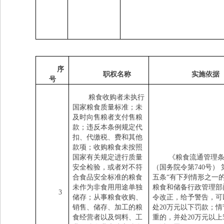
序
职权名称
实施依据
号
粮食收购者未执行
国家粮食质量标准；未
及时向售粮者支付售粮
款；违反本条例规定代
扣、代缴税、费和其他
款项；收购粮食未按照
国家有关规定进行质量
《粮食流通管理
安全检验，或者对不符
（国务院令第
740
号）
合食品安全标准的粮食
五条
“有下列情形之一
未作为非食用用途单独
粮食和储备行政管理部
3
储存；从事粮食收购、
令改正，给予警告，可
销售、储存、加工的粮
处
20
万元以下罚款；情
食经营者以及饲料、工
重的，并处
20
万元以上