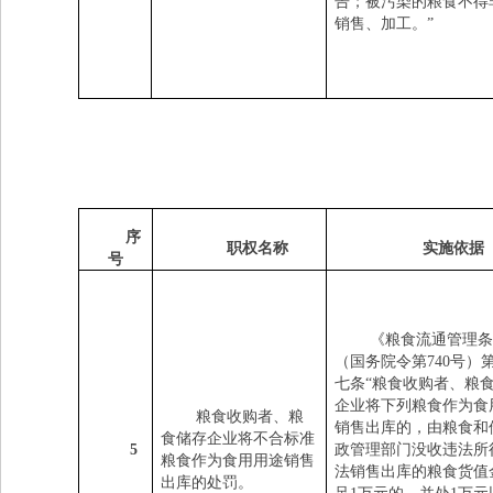
告；被污染的粮食不得
销售、加工。”
序
职权名称
实施依据
号
《粮食流通管理条
（国务院令第
740
号）
七条
“粮食收购者、粮
企业将下列粮食作为食
粮食收购者、粮
销售出库的，由粮食和
食储存企业将不合标准
5
政管理部门没收违法所
粮食作为食用用途销售
法销售出库的粮食货值
出库的处罚。