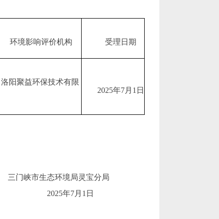
环境影响评价机构
受理日期
洛阳聚益环保技术有限
202
5年7
月
1
日
司
三门峡市生态环境局灵宝分局
202
5
年
7
月
1
日