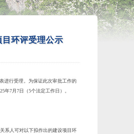
项目环评受理公示
表
进行受理。为保证此次审批工作的
2
5
年
7
月
7
日（
5
个法定工作日）。
害关系人可对以下拟作出的建设项目环