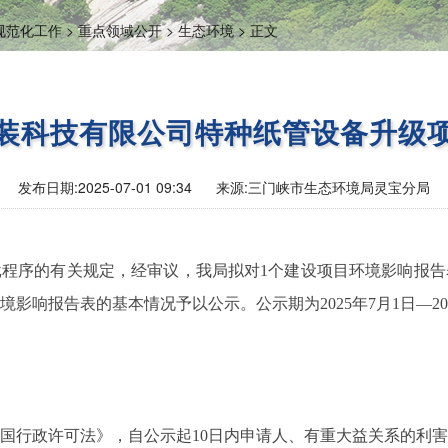
范化工作 >
重点领域公开 >
生态环境 >
正文
装科技有限公司特种纸管设备升级
发布日期:
2025-07-01 09:34
来源:
三门峡市生态环境局灵宝分局
批程序的有关规定，经审议，我局拟对
1个建设项目环境影响报告
境影响报告
表
的基本情况予以公示。公示期为
202
5
年
7
月
1
日
—20
国行政许可法》，自公示起
10日内申请人、有重大益关系的利