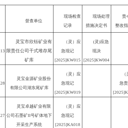
现场检查
现场处理
责
督查单位
记录
措施决定书
整改指
灵宝市欣钰矿业有
（灵）应
(灵)应急
限责任公司干式堆存尾
.13
急现记
现决
矿库
[2025]KW015
[2025]KW004
（灵）应
（
灵宝金源矿业股份
.28
急现记
急责
有限公司湖东尾矿库
[2025]KW019
[2025]
灵宝卓越矿业有限
（灵）应
.27
公司石墨矿
II号矿体地下
急现记
开采生产系统
[2025]KA018