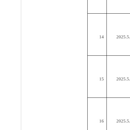
14
2025.5
15
2025.5
16
2025.5