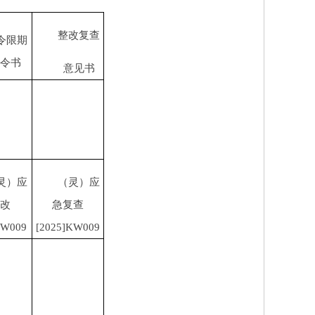
整改复查
令限期
令书
意见书
灵）应
（灵）应
改
急复查
KW009
[2025]KW009