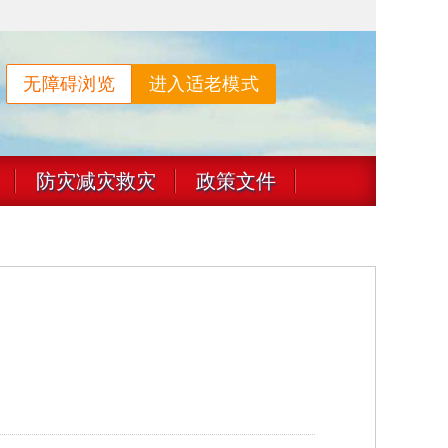
无障碍浏览
进入适老模式
防灾减灾救灾
政策文件