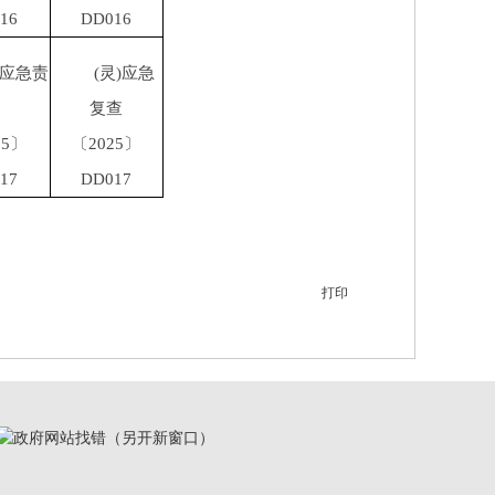
16
DD016
)应急责
(灵)应急
复查
25〕
〔
2025〕
17
DD017
打印