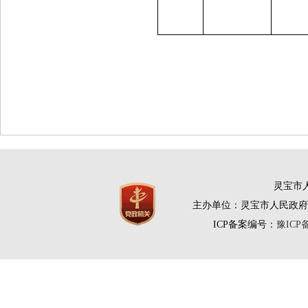
灵宝市人
主办单位：灵宝市人民政府
ICP备案编号：
豫ICP备