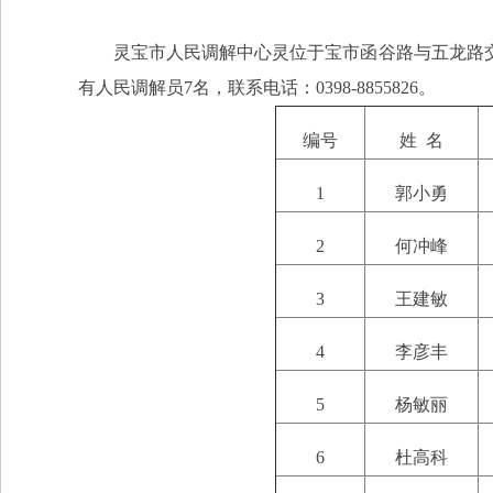
灵宝市人民调解中心灵位于宝市函谷路与五龙路
有人民调解员7名，联系电话：0398-8855826。
编号
姓 名
1
郭小勇
2
何冲峰
3
王建敏
4
李彦丰
5
杨敏丽
6
杜高科