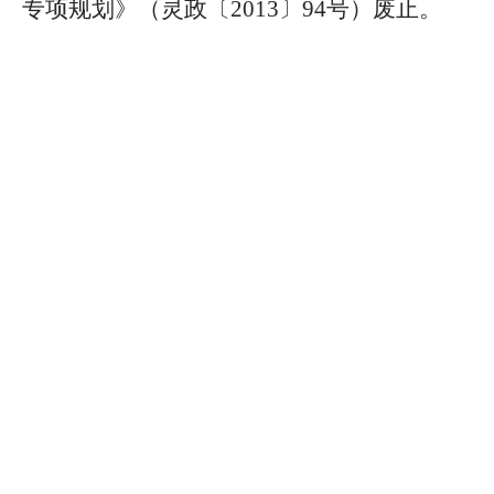
专项规划》（灵政〔2013〕94号）废止。