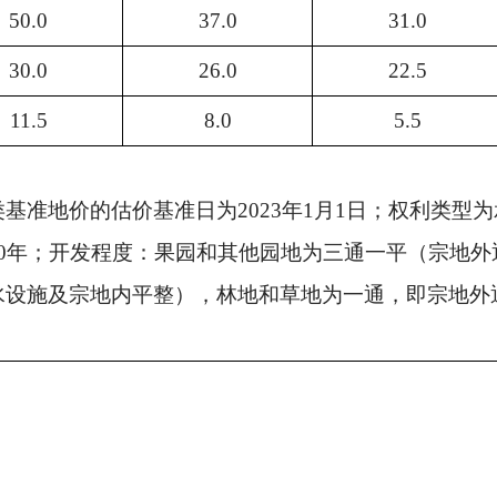
50.0
37.0
31.0
30.0
26.0
22.5
11.5
8.0
5.5
类基准地价的估价基准日为
2023
年
1
月
1
日；权利类型为
0
年；开发程度：果园和其他园地为三通一平（宗地外
水设施及宗地内平整），林地和草地为一通，即宗地外