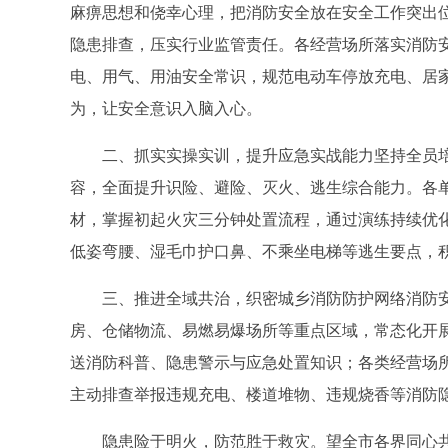
麻痹思想和侥幸心理，把消防安全放在安全工作突出
隐患排查，压实行业监管责任。各经营场所落实消防
电、用气、用油安全常识，规范电动车停放充电、居
为，让安全意识入脑入心。
二、抓实实操实训，提升应急实战能力坚持全员
容，全面提升识险、避险、灭火、逃生综合能力。各
材，掌握初起火灾三分钟处置流程，通过演练持续优
低姿弯腰、湿毛巾护口鼻、不乘坐电梯等逃生要点，
三、推进全域共治，织密城乡消防防护网络消防
房、仓储物流、易燃易爆场所等重点区域，常态化开
送消防科普、隐患警示与应急处置知识；各类经营场
主动排查举报违规充电、楼道堆物、违规烧香等消防
隐患险于明火，防范胜于救灾。望全市各界同心