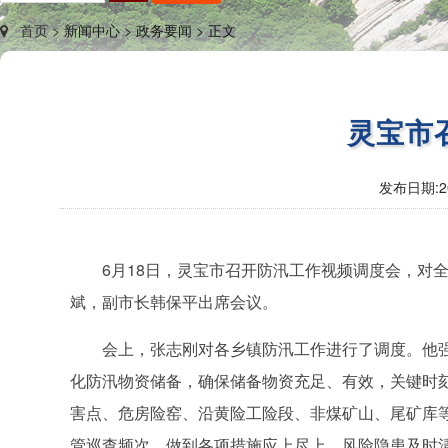
首页 >
新闻中心 >
政务要闻 >
正文
灵宝市
发布日期:
2
6月18日，灵宝市召开防汛工作视频调度会，对
斌，副市长韩保平出席会议。
会上，张志刚对各乡镇防汛工作进行了调度。他
化防汛物资储备，确保储备物资充足、有效，关键时
害点、危房险窑、沿黄险工险段、非煤矿山、尾矿库
管巡查频次，做到各项措施应上尽上，风险隐患及时清