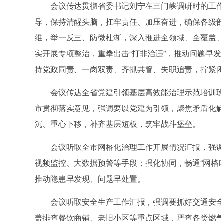
会议传达贯彻省委书记刘宁在三门峡调研时的工
导，保持清醒头脑，扛牢责任、加压奋进，确保各级
维，举一反三、防微杜渐，深入推进全领域、全覆盖
实开展专项整治，重拳出击“打非治违”，推动问题早
持党政同责、一岗双责、齐抓共管、失职追责，拧紧
会议传达全省党建引领基层高效能治理示范培训
市贯彻落实意见，强调要以党建为引领，聚焦矛盾化解
沉、重心下移，补齐基层短板，筑牢战斗堡垒。
会议听取全市网格化治理工作开展情况汇报，强
视频监控、大数据预警等手段；强化协同，畅通“网格
推动隐患早发现、问题早处置。
会议听取安全生产工作汇报，强调要抓好交通安
盖排查餐饮商铺、老旧小区等重点区域，严查各类燃气